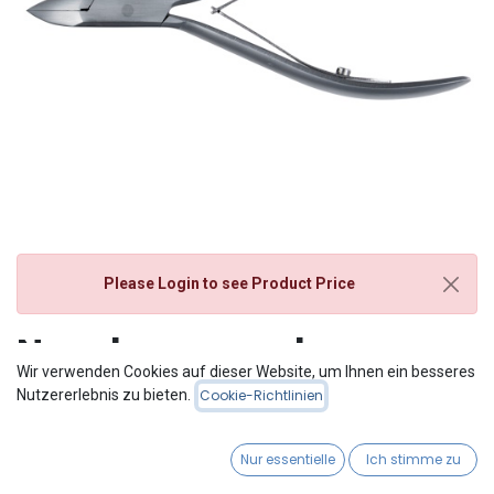
Please Login
to see Product Price
Nagelzange podo.one
Wir verwenden Cookies auf dieser Website, um Ihnen ein besseres
Stainless 13 cm
Nutzererlebnis zu bieten.
Cookie-Richtlinien
130mm - Schneidenlänge 15mm
Nur essentielle
Ich stimme zu