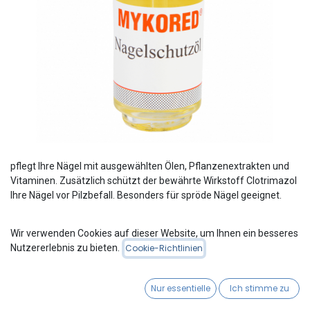
pflegt Ihre Nägel mit ausgewählten Ölen, Pflanzenextrakten und
Vitaminen. Zusätzlich schützt der bewährte Wirkstoff Clotrimazol
Ihre Nägel vor Pilzbefall. Besonders für spröde Nägel geeignet.
Wir verwenden Cookies auf dieser Website, um Ihnen ein besseres
Please Login
to see Product Price
Nutzererlebnis zu bieten.
Cookie-Richtlinien
Mykored-Nagelschutzöl
Nur essentielle
Ich stimme zu