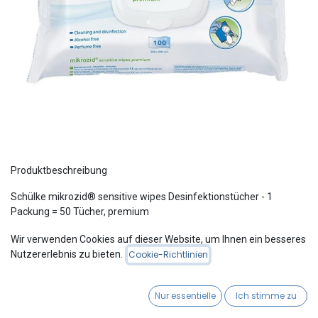
Produktbeschreibung
Schülke mikrozid® sensitive wipes Desinfektionstücher - 1
Packung = 50 Tücher, premium
Die alkoholfreien Desinfektionstücher überzeugen mit einer
Wir verwenden Cookies auf dieser Website, um Ihnen ein besseres
hervorragenden Materialverträglichkeit.
Nutzererlebnis zu bieten.
Cookie-Richtlinien
Details auf einen Blick
Nur essentielle
Ich stimme zu
gebrauchsfertig