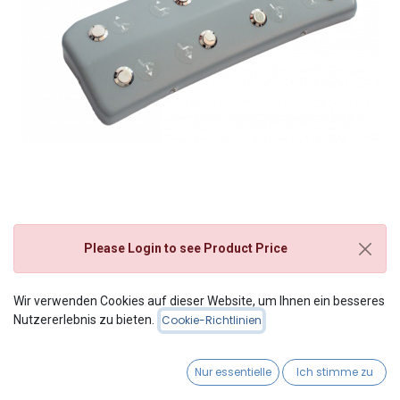
Please Login
to see Product Price
Fusssteuerung zu
Wir verwenden Cookies auf dieser Website, um Ihnen ein besseres
Nutzererlebnis zu bieten.
Cookie-Richtlinien
Behandlungsliege,
Berchtold Podo Easy
Nur essentielle
Ich stimme zu