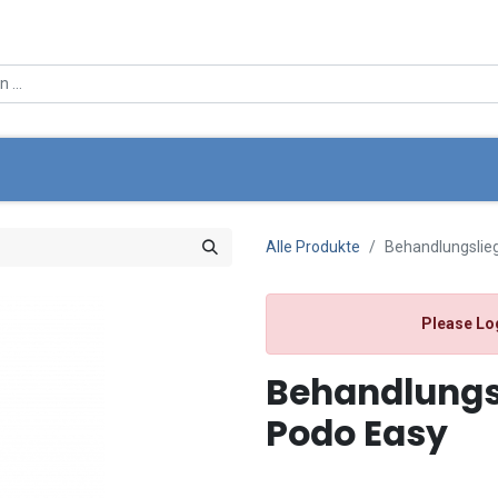
ce
Über Uns
Angebote
Standortsuche
Mein Wa
Alle Produkte
Behandlungslie
Please Lo
Behandlungs
Podo Easy