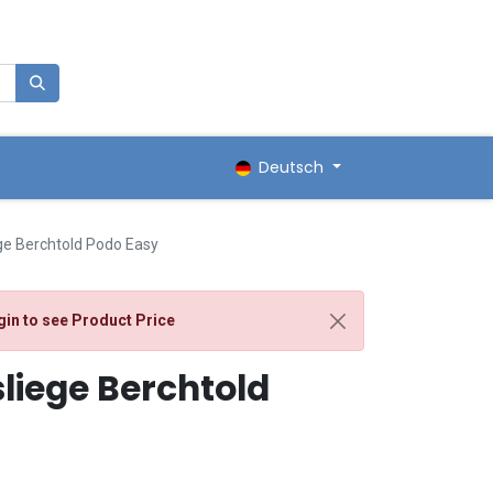
0
renkorb
Deutsch
ge Berchtold Podo Easy
gin
to see Product Price
liege Berchtold