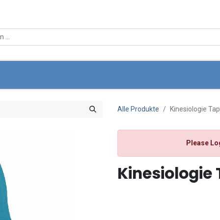
ce
Über Uns
Angebote
Standortsuche
Mein Wa
Alle Produkte
Kinesiologie Ta
Please Lo
Kinesiologie