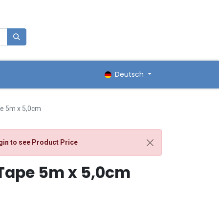
0
renkorb
Deutsch
pe 5m x 5,0cm
gin
to see Product Price
 Tape 5m x 5,0cm