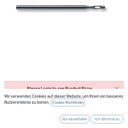
Please Login
to see Product Price
Wir verwenden Cookies auf dieser Website, um Ihnen ein besseres
Nutzererlebnis zu bieten.
Hohlfräser Fig. 225 glatt
Cookie-Richtlinien
Nur essentielle
Ich stimme zu