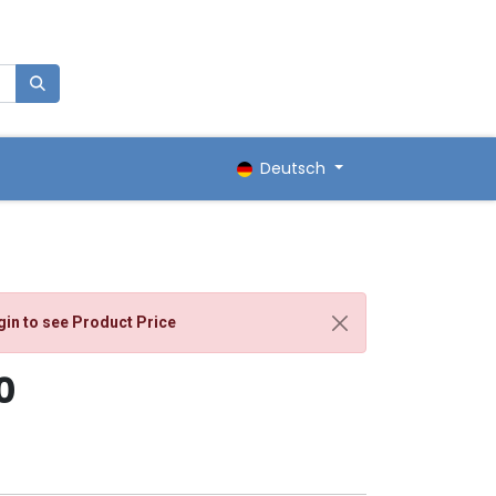
0
renkorb
Deutsch
gin
to see Product Price
0