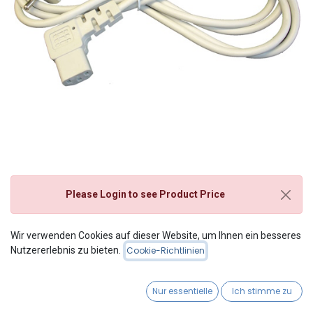
Please Login
to see Product Price
Netz-Zuleitung
Wir verwenden Cookies auf dieser Website, um Ihnen ein besseres
Nutzererlebnis zu bieten.
Cookie-Richtlinien
Schuko/IEC, 5 Meter
Nur essentielle
Ich stimme zu