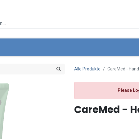
ce
Über Uns
Angebote
Standortsuche
Mein Wa
Alle Produkte
CareMed - Hand
Please Lo
CareMed - H