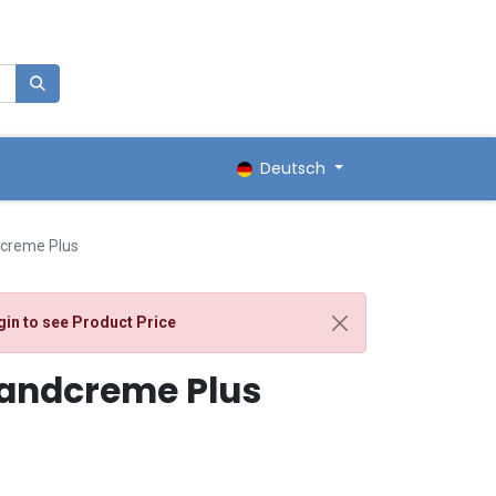
0
renkorb
Deutsch
creme Plus
gin
to see Product Price
andcreme Plus