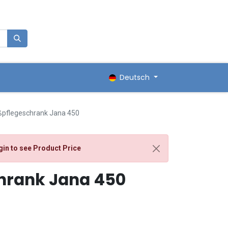
0
renkorb
Deutsch
ßpflegeschrank Jana 450
gin
to see Product Price
hrank Jana 450