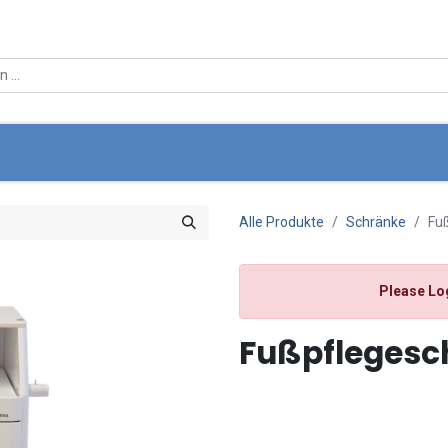
ce
Über Uns
Angebote
Standortsuche
Mein Wa
Alle Produkte
Schränke
Fu
Please Lo
Fußpflegesc