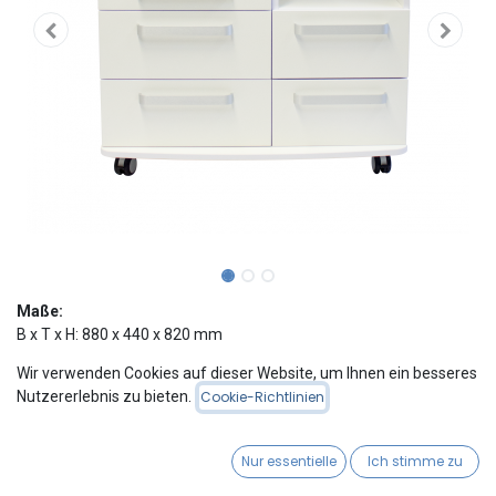
Maße:
B x T x H: 880 x 440 x 820 mm
Innenmaße der Schubladen:
Wir verwenden Cookies auf dieser Website, um Ihnen ein besseres
B x T x H / mm:
Nutzererlebnis zu bieten.
Cookie-Richtlinien
von oben nach unten:
1: = 415 x 330 x 145
2: = 415 x 330 x 155
Nur essentielle
Ich stimme zu
3: = 415 x 330 x 165