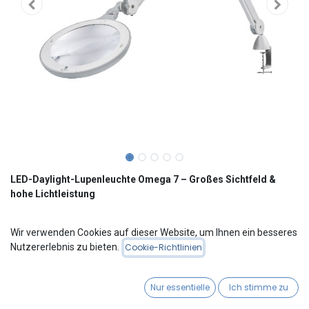
LED-Daylight-Lupenleuchte Omega 7 – Großes Sichtfeld &
hohe Lichtleistung
Die Omega 7 ist eine moderne LED-Lupenleuchte mit
Wir verwenden Cookies auf dieser Website, um Ihnen ein besseres
ergonomischem Design und beeindruckender Funktionalität. Die
Nutzererlebnis zu bieten.
Cookie-Richtlinien
große 17,5 cm Acryllinse mit 3 Dioptrien (1,75-fache
Vergrößerung) ermöglicht ein komfortables Arbeiten bei
maximaler Übersicht.
Nur essentielle
Ich stimme zu