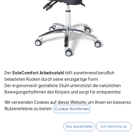
Der
SoleComfort Arbeitsstuhl
hilft zunehmend beruflich
belasteten Rücken durch seine einzigartige Form.
Der ergonomisch gestaltete Stuhl unterstützt die natürlichen
Bewegungsrhythmen des Körpers und sorgt für entspanntes
Arbeiten.
Wir verwenden Cookies auf dieser Website, um Ihnen ein besseres
Besonders hervorzuheben ist der schmalere vordere Teil der
Nutzererlebnis zu bieten.
Cookie-Richtlinien
Sitzfläche, der eine höher sitzende und sogar stehende
Arbeitsposition ermöglicht.
Der breitere hintere Teil sorgt für Komfort bei sitzenden
Nur essentielle
Ich stimme zu
Tätigkeiten und gewährleistet gleichzeitig eine gute Sitzhaltung.