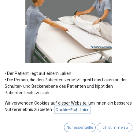
• Der Patient liegt auf einem Laken
• Die Person, die den Patienten versetzt, greift das Laken an der
Schulter- und Beckenebene des Patienten und kippt den
Patienten leicht zu sich
• Die Person, die den Patienten entgegennimmt, positioniert
Wir verwenden Cookies auf dieser Website, um Ihnen ein besseres
PATSLIDE® unter dem Patienten
Nutzererlebnis zu bieten.
Cookie-Richtlinien
• Der Patient wird nun mit Hilfe des Lakens auf das PATSLIDE®
gezogen. PATSLIDE® bildet nun eine glatte „Brücke“ zwischen den
Nur essentielle
Ich stimme zu
Betten