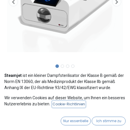
Steamjet
ist ein kleiner Dampfsterilisator der Klasse B gemäß der
Norm EN 13060, der als Medizinprodukt der Klasse IIb gemäß
Anhang IX der EU-Richtlinie 93/42/EWG klassifiziert wurde.
Steamjet ST01 kann zur Sterilisation von Instrumenten in
Wir verwenden Cookies auf dieser Website, um Ihnen ein besseres
Hausarzt- und Zahnarztpraxen sowie in vielen
Nutzererlebnis zu bieten.
Cookie-Richtlinien
Behandlungsräumen verwendet werden.
Es kann auch für nicht-medizinische Zwecke eingesetzt werden:
in Schönheitssalons, Tierarztpraxen sowie Tattoo- oder
Nur essentielle
Ich stimme zu
Piercingstudios und Friseursalons.