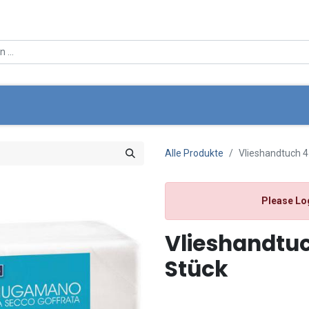
ce
Über Uns
Angebote
Standortsuche
Mein Wa
Alle Produkte
Vlieshandtuch 4
Please Lo
Vlieshandtuc
Stück