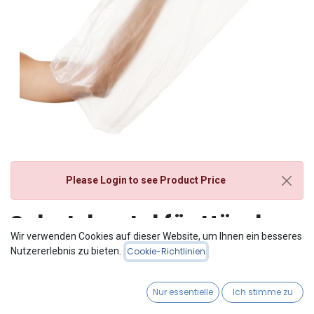
Please Login
to see Product Price
Schutzbeutel für Hände ,
Wir verwenden Cookies auf dieser Website, um Ihnen ein besseres
100 St.
Nutzererlebnis zu bieten.
Cookie-Richtlinien
100 Stück
Nur essentielle
Ich stimme zu