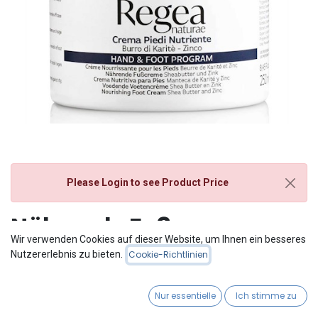
Please Login
to see Product Price
Nährende Fußcreme
Wir verwenden Cookies auf dieser Website, um Ihnen ein besseres
250ml
Nutzererlebnis zu bieten.
Cookie-Richtlinien
Nur essentielle
Ich stimme zu