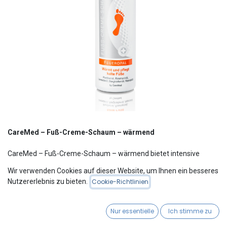
CareMed – Fuß-Creme-Schaum – wärmend
CareMed – Fuß-Creme-Schaum – wärmend bietet intensive
Wärme und Pflege für müde und kalte Füße.
Wir verwenden Cookies auf dieser Website, um Ihnen ein besseres
Die spezielle Formel aktiviert die Durchblutung und sorgt für ein
Nutzererlebnis zu bieten.
Cookie-Richtlinien
wohltuendes Wärmegefühl, das langanhaltend wirkt.
Der leichte Schaum zieht schnell ein, fettet nicht und pflegt die
Haut mit hochwertigen Wirkstoffen.
Nur essentielle
Ich stimme zu
Ideal für den täglichen Gebrauch, besonders bei kalten Füßen oder