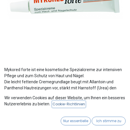
Mykored forte ist eine kosmetische Spezialcreme zur intensiven
Pflege und zum Schutz von Haut und Nägel.
Die leicht fettende Cremegrundlage beugt mit Allantoin und
Panthenol Hautreizungen vor, stärkt mit Harnstoff (Urea) den
Feuchtigkeitshaushalt und die Barrierefunktion der Haut und
Wir verwenden Cookies auf dieser Website, um Ihnen ein besseres
verbessert die Struktur spröder Nägel.
Nutzererlebnis zu bieten.
Cookie-Richtlinien
Mit dem Wirkstoff Clotrimazol beugt Mykored forte Fuß- und
Nagelpilzbefall wirkungsvoll vor.
Inhalt: 20 mL
Nur essentielle
Ich stimme zu