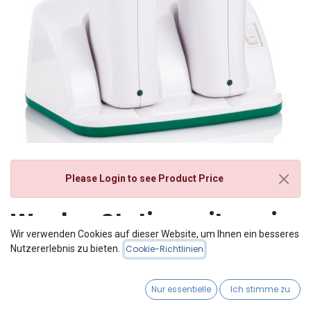
Please Login
to see Product Price
Wachs-Station mit zwei
Wir verwenden Cookies auf dieser Website, um Ihnen ein besseres
Patronenhaltern
Nutzererlebnis zu bieten.
Cookie-Richtlinien
komplett mit Netzkabel
Nur essentielle
Ich stimme zu