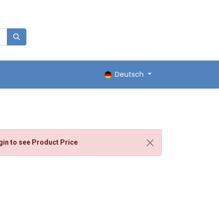
0
renkorb
Deutsch
gin
to see Product Price