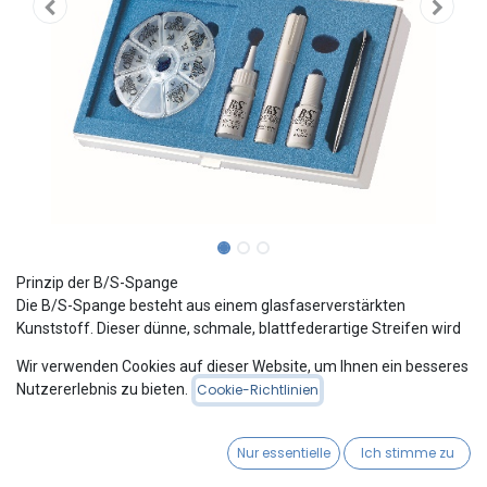
Prinzip der B/S-Spange
Die B/S-Spange besteht aus einem glasfaserverstärkten
Kunststoff. Dieser dünne, schmale, blattfederartige Streifen wird
auf den eingewachsenen Nagel quer aufgeklebt. Die hierbei
Wir verwenden Cookies auf dieser Website, um Ihnen ein besseres
entstehenden Rückstellkräfte heben die seitlichen Nagelränder
Nutzererlebnis zu bieten.
Cookie-Richtlinien
aus dem Nagelfalz heraus, verflachen die Krümmung des Nagels,
korrigieren ihn und entlasten so den schmerzhaften Nagelfalz.
Nur essentielle
Ich stimme zu
Das Spangensystem mit Zukunft!