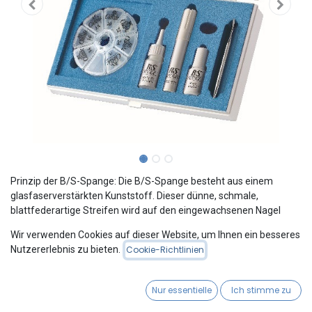
Prinzip der B/S-Spange: Die B/S-Spange besteht aus einem
glasfaserverstärkten Kunststoff. Dieser dünne, schmale,
blattfederartige Streifen wird auf den eingewachsenen Nagel
quer aufgeklebt. Die hierbei entstehenden Rückstellkräfte heben
Wir verwenden Cookies auf dieser Website, um Ihnen ein besseres
die seitlichen Nagelränder aus dem Nagelfalz heraus, verflachen
Nutzererlebnis zu bieten.
Cookie-Richtlinien
die Krümmung des Nagels, korrigieren ihn und entlasten so den
schmerzhaften Nagelfalz.
Nur essentielle
Ich stimme zu
Das Spangensystem mit Zukunft!