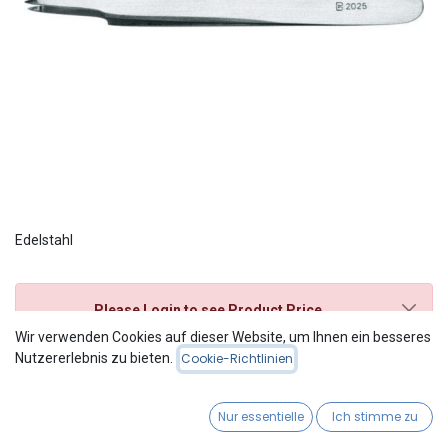
Edelstahl
Please Login
to see Product Price
Wir verwenden Cookies auf dieser Website, um Ihnen ein besseres
Nutzererlebnis zu bieten.
Splitterpinzette, 9 cm
Cookie-Richtlinien
Nur essentielle
Ich stimme zu