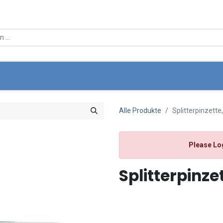
ce
Über Uns
Angebote
Standortsuche
Mein Wa
Alle Produkte
Splitterpinzette
Please Lo
Splitterpinze