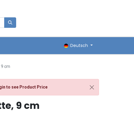
0
renkorb
Deutsch
, 9 cm
gin
to see Product Price
tte, 9 cm