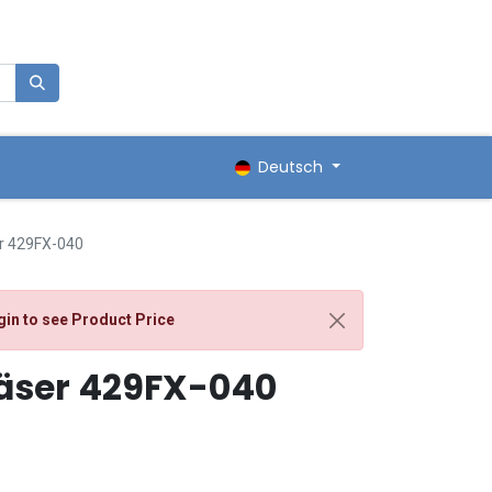
0
renkorb
Deutsch
er 429FX-040
gin
to see Product Price
räser 429FX-040