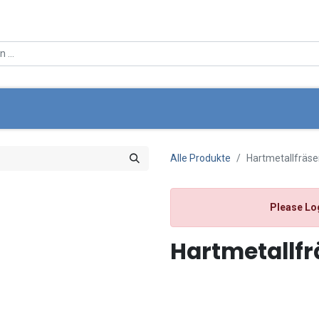
ce
Über Uns
Angebote
Standortsuche
Mein Wa
Alle Produkte
Hartmetallfräs
Please Lo
Hartmetallf