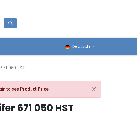
0
renkorb
Deutsch
r 671 050 HST
gin
to see Product Price
fer 671 050 HST