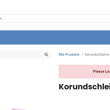
ce
Über Uns
Angebote
Standortsuche
Mein Wa
Alle Produkte
Korundschleife
Please Lo
Korundschlei