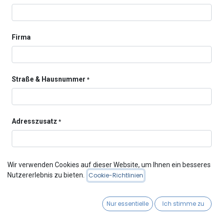
Firma
Straße & Hausnummer
*
Adresszusatz
*
Postleitzahl
*
Wir verwenden Cookies auf dieser Website, um Ihnen ein besseres
Nutzererlebnis zu bieten.
Cookie-Richtlinien
Nur essentielle
Ich stimme zu
Ort
*